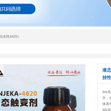
(水性4420）
液态
挂性
ANJ
升，
体系
AN