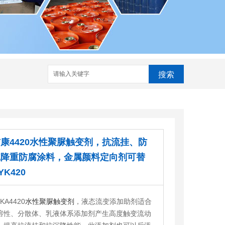
搜索
康4420水性聚脲触变剂，抗流挂、防
沉降重防腐涂料，金属颜料定向剂可替
YK420
EKA
4420
水性聚脲触变剂
，
液态流变添加助剂适合
溶性、分散体、乳液体系添加剂产生高度触变流动