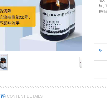
性为
加，
很好
类 
内容
/ CONTENT DETAILS