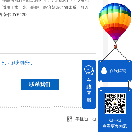
，提高抗流挂和抗沉降性能。此添加剂也可以后添
可适用于水、水与醇醚、醇溶剂混合物体系。
可以
的
替代BYK420
别：
触变剂系列
在线咨询
在
联系我们
线
客
服
手机扫一扫
扫一扫
查看更多精彩