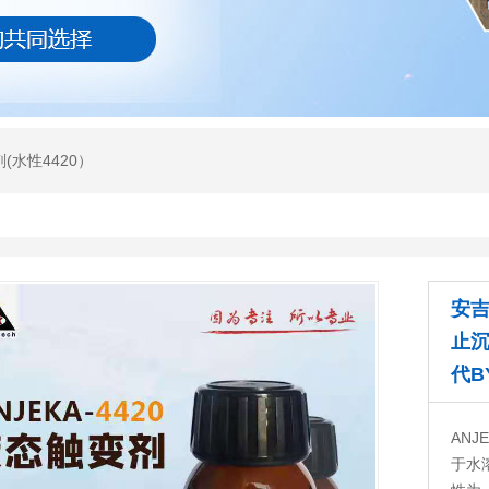
(水性4420）
安吉
止
代B
ANJ
于水