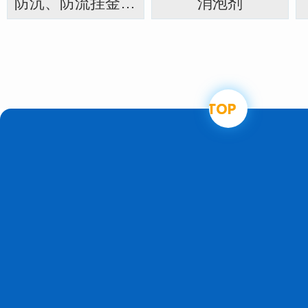
防沉、防流挂金属颜料定向
消泡剂