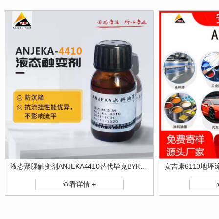
液态聚脲触变剂ANJEKA4410替代毕克BYK410 油墨 涂料防沉剂厂家
查看详情 +